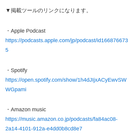
▼掲載ツールのリンクになります。
・Apple Podcast
https://podcasts.apple.com/jp/podcast/id166876673
5
・Spotify
https://open.spotify.com/show/1h4dJIjxACyEwvSW
WGpami
・Amazon music
https://music.amazon.co.jp/podcasts/fa84ac08-
2a14-4101-912a-e4dd0b8cd8e7