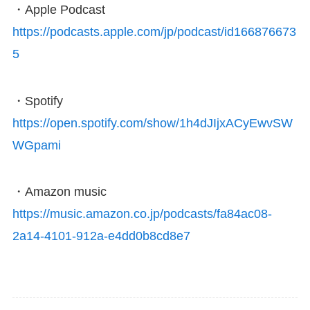
・Apple Podcast
https://podcasts.apple.com/jp/podcast/id166876673
5
・Spotify
https://open.spotify.com/show/1h4dJIjxACyEwvSW
WGpami
・Amazon music
https://music.amazon.co.jp/podcasts/fa84ac08-
2a14-4101-912a-e4dd0b8cd8e7