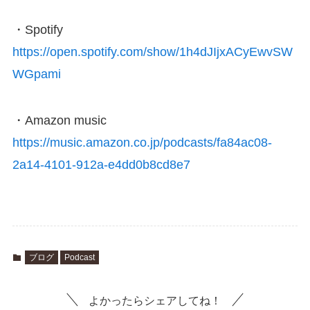
・Spotify
https://open.spotify.com/show/1h4dJIjxACyEwvSW
WGpami
・Amazon music
https://music.amazon.co.jp/podcasts/fa84ac08-
2a14-4101-912a-e4dd0b8cd8e7
ブログ
Podcast
よかったらシェアしてね！