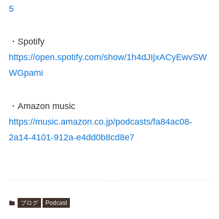
5
・Spotify
https://open.spotify.com/show/1h4dJIjxACyEwvSW
WGpami
・Amazon music
https://music.amazon.co.jp/podcasts/fa84ac08-
2a14-4101-912a-e4dd0b8cd8e7
ブログ
Podcast