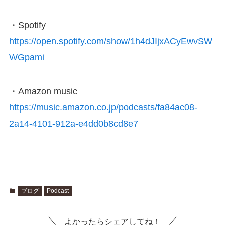
・Spotify
https://open.spotify.com/show/1h4dJIjxACyEwvSW
WGpami
・Amazon music
https://music.amazon.co.jp/podcasts/fa84ac08-
2a14-4101-912a-e4dd0b8cd8e7
ブログ
Podcast
よかったらシェアしてね！