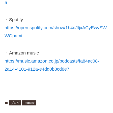
5
・Spotify
https://open.spotify.com/show/1h4dJIjxACyEwvSW
WGpami
・Amazon music
https://music.amazon.co.jp/podcasts/fa84ac08-
2a14-4101-912a-e4dd0b8cd8e7
ブログ
Podcast